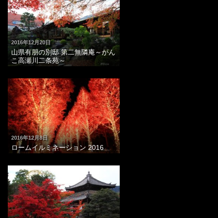
2016年12月20日
山県有朋の別邸 第二無隣庵～がん
こ高瀬川二条苑～
2016年12月8日
ロームイルミネーション 2016