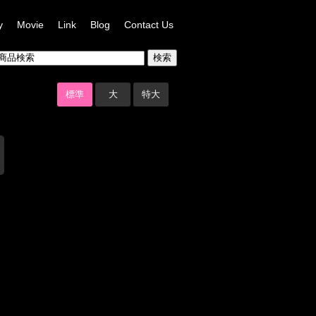
y
Movie
Link
Blog
Contact Us
標準
大
特大