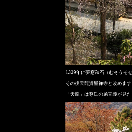
1339年に夢窓疎石（むそう
その後天龍資聖禅寺と改めます
「天龍」は尊氏の弟直義が見た