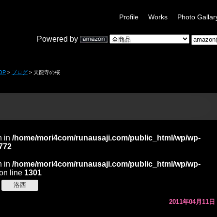
Profile
Works
Photo Gallar
Powered by
OP
>
ブログ
> 天龍寺の桜
n in
/home/mori4com/runausaji.com/public_html/wp/wp-
772
n in
/home/mori4com/runausaji.com/public_html/wp/wp-
on line
1301
洛西
2011年04月11日