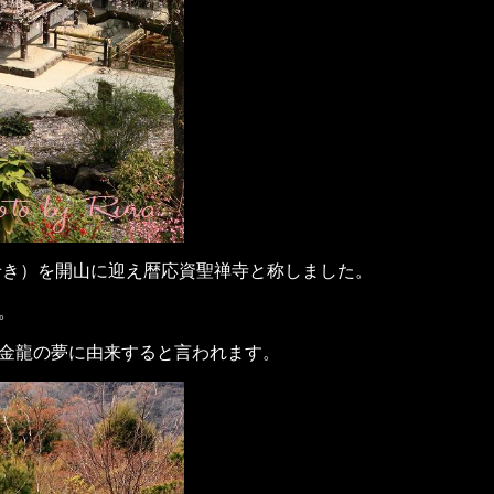
そせき）を開山に迎え暦応資聖禅寺と称しました。
。
金龍の夢に由来すると言われます。