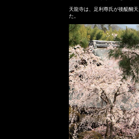
天龍寺は、足利尊氏が後醍醐天
た。