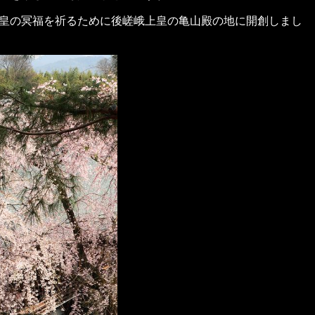
皇の冥福を祈るために後嵯峨上皇の亀山殿の地に開創しまし