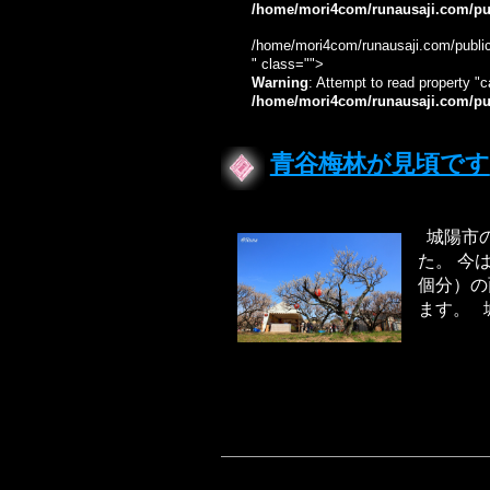
/home/mori4com/runausaji.com/pub
/home/mori4com/runausaji.com/public
" class="">
Warning
: Attempt to read property "c
/home/mori4com/runausaji.com/pub
青谷梅林が見頃です
城陽市の
た。 今
個分）の
ます。 城.