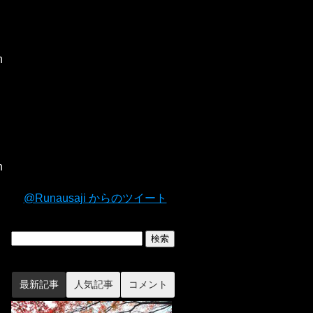
n
n
@Runausaji からのツイート
最新記事
人気記事
コメント