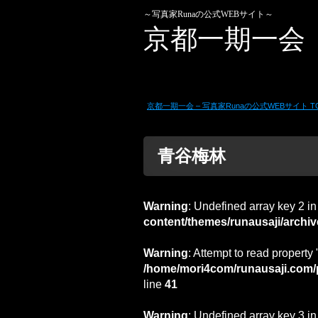
～写真家Runaの公式WEBサイト～
京都一期一会
京都一期一会 – 写真家Runaの公式WEBサイト T
青谷梅林
Warning
: Undefined array key 2 i
content/themes/runausaji/archi
Warning
: Attempt to read property 
/home/mori4com/runausaji.com/p
line
41
Warning
: Undefined array key 3 i