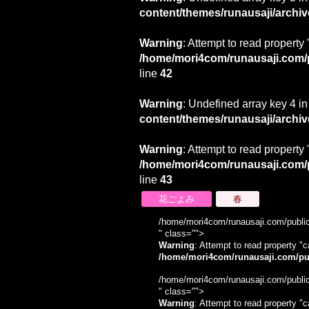
content/themes/runausaji/archi
Warning
: Attempt to read property 
/home/mori4com/runausaji.com/p
line
42
Warning
: Undefined array key 4 i
content/themes/runausaji/archi
Warning
: Attempt to read property 
/home/mori4com/runausaji.com/p
line
43
花ごよみ
春
/home/mori4com/runausaji.com/public
" class="">
Warning
: Attempt to read property "c
/home/mori4com/runausaji.com/pub
/home/mori4com/runausaji.com/public
" class="">
Warning
: Attempt to read property "c