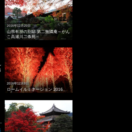
2016年12月20日
山県有朋の別邸 第二無隣庵～がん
こ高瀬川二条苑～
し
4
2016年12月8日
ロームイルミネーション 2016
林