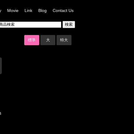
y
Movie
Link
Blog
Contact Us
標準
大
特大
n