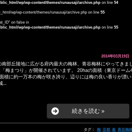
lic_html/wp/wp-content/themes/runausaji/archive.php
on line
54
_html/wp/wp-content/themes/runausaji/archive.php on line
55
at_ID" on false in
lic_html/wp/wp-content/themes/runausaji/archive.php
on line
55
2014年03月19日
南部丘陵地に広がる府内最大の梅林、青谷梅林にやってきま
は「梅まつり」が開催されています。 20haの面積（東京ドーム
面積に約一万本の梅が咲き誇り、辺りには梅の良い香りが漂い
..
続きを読む »
タグ：
梅
京都
春
青谷梅