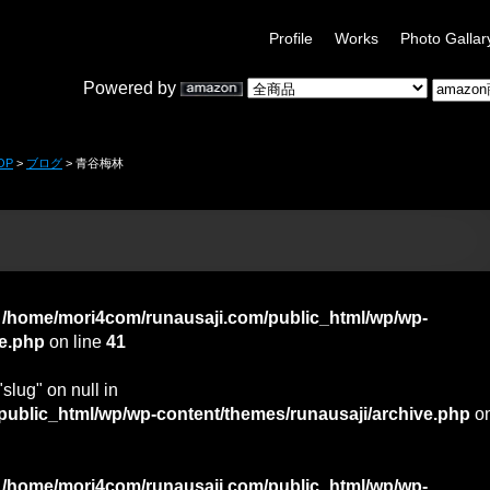
Profile
Works
Photo Gallar
Powered by
OP
>
ブログ
> 青谷梅林
n
/home/mori4com/runausaji.com/public_html/wp/wp-
ve.php
on line
41
"slug" on null in
ublic_html/wp/wp-content/themes/runausaji/archive.php
o
n
/home/mori4com/runausaji.com/public_html/wp/wp-