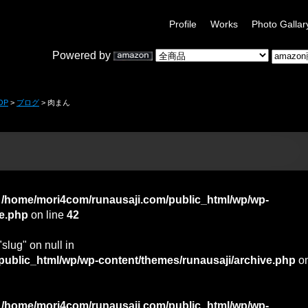
Profile
Works
Photo Gallar
Powered by
OP
>
ブログ
> 肉まん
n
/home/mori4com/runausaji.com/public_html/wp/wp-
ve.php
on line
42
"slug" on null in
ublic_html/wp/wp-content/themes/runausaji/archive.php
o
n
/home/mori4com/runausaji.com/public_html/wp/wp-