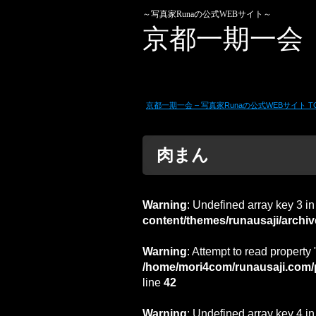
～写真家Runaの公式WEBサイト～
京都一期一会
京都一期一会 – 写真家Runaの公式WEBサイト T
肉まん
Warning
: Undefined array key 3 i
content/themes/runausaji/archi
Warning
: Attempt to read property 
/home/mori4com/runausaji.com/p
line
42
Warning
: Undefined array key 4 i