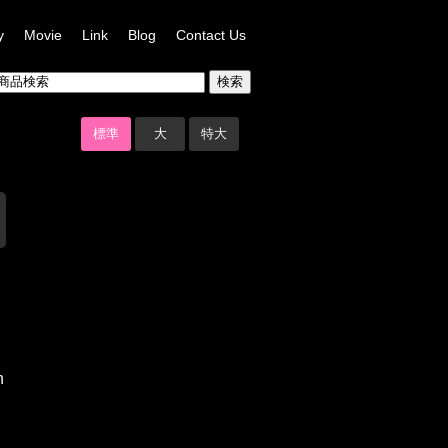
y
Movie
Link
Blog
Contact Us
標準
大
特大
n