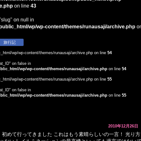
ve.php
on line
43
"slug" on null in
ublic_html/wp/wp-content/themes/runausaji/archive.php
o
旅行記
_html/wp/wp-content/themes/runausaji/archive.php on line
54
at_ID" on false in
lic_html/wp/wp-content/themes/runausaji/archive.php
on line
54
_html/wp/wp-content/themes/runausaji/archive.php on line
55
at_ID" on false in
lic_html/wp/wp-content/themes/runausaji/archive.php
on line
55
2010年12月26日
1日 初めて行ってきました これはもう素晴らしいの一言！ 光り方