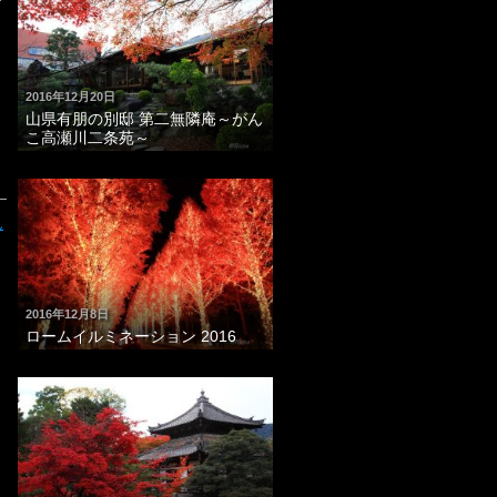
で
2016年12月20日
山県有朋の別邸 第二無隣庵～がん
こ高瀬川二条苑～
ん
2016年12月8日
ロームイルミネーション 2016