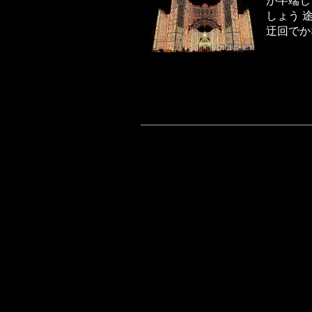
が半端じ
しょう 
迂回でか