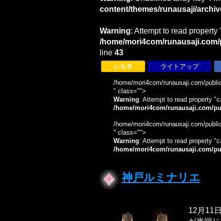
content/themes/runausaji/archi
Warning
: Attempt to read property 
/home/mori4com/runausaji.com/p
line
43
お食事
ライトアップ
/home/mori4com/runausaji.com/public
" class="">
Warning
: Attempt to read property "c
/home/mori4com/runausaji.com/pub
/home/mori4com/runausaji.com/public
" class="">
Warning
: Attempt to read property "c
/home/mori4com/runausaji.com/pub
神戸ルミナリエ
12月1